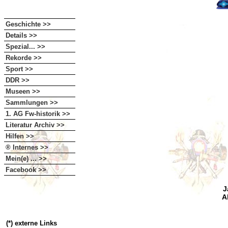
Geschichte >>
Details >>
Spezial... >>
Rekorde >>
Sport >>
DDR >>
Museen >>
Sammlungen >>
1. AG Fw-historik >>
Literatur Archiv >>
Hilfen >>
® Internes >>
Mein(e) ... >>
Facebook >>
J
A
(*) externe Links