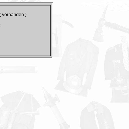
( vorhanden ).
.